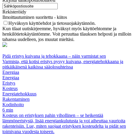
Kirjoita sähköpostiosoitteesi
Rekisteröidy
Ilmoittautuminen suoritettu - kiitos
Hyväksyn käyttöehdot ja tietosuojakäytännön.
Kun tilaat uutiskirjeemme, hyväksyt myös käyttöehtomme ja
henkilötietokäytäntömme. Voit peruuttaa tilauksen helposti ja milloin
tahansa uudelleen, jos muutat mieltäsi.
Pidä eristys kuivana ja tehokkaana – näin varmistat sen
Varmista, että kotisi eristys pysyy kuivana, energiatehokkaana ja
pitkäikäisenä kaikissa sääolosuhteissa
Energiaa
Energiaa
Eristys
Kosteus
Energiatehokkuus
Rakentaminen
Kodinhoito
6 min
Kosteus on eristyksen pahin vihollinen – se heikentää
lämmöneristystä, lisää energiankulutusta ja voi aiheuttaa vaurioita
rakenteisiin. Lue, miten suojaat eristyksen kosteudelta ja pidät sen
toimivana vuodesta toiseen.