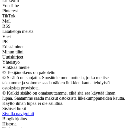
LinkedIn
YouTube
Pinterest
TikTok
Mail
RSS
Lisätietoja meistä
Viesti
PR
Edistäminen
Minun tilini
Uutiskirjeet
Yhteistyö
Vinkkaa meille
© Tekijänoikeus on pakotettu.
© Sisältö on suojattu. Suosittelemme tuotteita, jotka me itse
takaamme ja voimme saada näiden linkkien kautta tehdyistä
ostoksista provisiota.
© Kaikki sisältö on omaisuuttamme, eikä sitä saa käyttää ilman
lupaa. Saatamme saada maksut ostoksista liikekumppaneiden kautta.
Käyttö ilman lupaa ei ole sallittua.
Sisäiset linkit
Sivulla navigointi
Blogikirjoitus
Historia