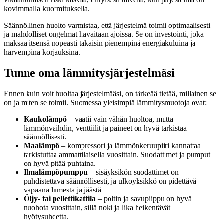
kovimmalla kuormituksella.
Säännöllinen huolto varmistaa, että järjestelmä toimii optimaalisesti
ja mahdolliset ongelmat havaitaan ajoissa. Se on investointi, joka
maksaa itsensä nopeasti takaisin pienempinä energiakuluina ja
harvempina korjauksina.
Tunne oma lämmitysjärjestelmäsi
Ennen kuin voit huoltaa järjestelmääsi, on tärkeää tietää, millainen se
on ja miten se toimii. Suomessa yleisimpiä lämmitysmuotoja ovat:
Kaukolämpö
– vaatii vain vähän huoltoa, mutta
lämmönvaihdin, venttiilit ja paineet on hyvä tarkistaa
säännöllisesti.
Maalämpö
– kompressori ja lämmönkeruupiiri kannattaa
tarkistuttaa ammattilaisella vuosittain. Suodattimet ja pumput
on hyvä pitää puhtaina.
Ilmalämpöpumppu
– sisäyksikön suodattimet on
puhdistettava säännöllisesti, ja ulkoyksikkö on pidettävä
vapaana lumesta ja jäästä.
Öljy- tai pellettikattila
– poltin ja savupiippu on hyvä
nuohota vuosittain, sillä noki ja lika heikentävät
hyötysuhdetta.