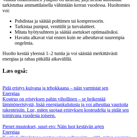
tarkistuttaa ammattilaisella vähintään kerran vuodessa. Huoltomies
voi:
Puhdistaa ja säätää polttimen tai kompressorin.
Tarkistaa pumput, venttiilit ja turvalaitteet.
Mitata hyötysuhteen ja säätää asetukset optimaalisiksi.
Havaita alkavat viat ennen kuin ne aiheuttavat suurempia
ongelmia.
Huolto kestää yleensä 1–2 tuntia ja voi säästää merkittävästi
energiaa ja rahaa pitkällä aikavälillä.
Læs også:
Pidä eristys kuivana ja tehokkaana – näin varmistat sen
Energiaa
Kosteus on eristyksen pahin vihollinen – se heikentää
lämmöneristystä, lisää energiankulutusta ja voi aiheuttaa vaurioita
rakenteisiin. Lue, miten suojaat eristyksen kosteudelta ja pidät sen
toimivana vuodesta toiseen.
Pienet muutokset, suuri ero: Näin luot kestävän arjen
Energiaa