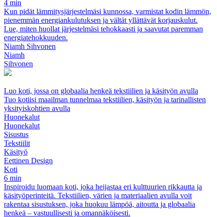
4 min
Kun pidät lämmitysjärjestelmäsi kunnossa, varmistat kodin lämmön,
pienemmän energiankulutuksen ja vältät yllättävät korjauskulut.
Lue, miten huollat järjestelmäsi tehokkaasti ja saavutat paremman
energiatehokkuuden.
Niamh Sihvonen
Niamh
Sihvonen
Luo koti, jossa on globaalia henkeä tekstiilien ja käsityön avulla
Tuo kotiisi maailman tunnelmaa tekstiilien, käsityön ja tarinallisten
yksityiskohtien avulla
Huonekalut
Huonekalut
Sisustus
Tekstiilit
Käsityö
Eettinen Design
Koti
6 min
Inspiroidu luomaan koti, joka heijastaa eri kulttuurien rikkautta ja
käsityöperinteitä. Tekstiilien, värien ja materiaalien avulla voit
rakentaa sisustuksen, joka huokuu lämpöä, aitoutta ja globaalia
henkeä – vastuullisesti ja omannäköisesti.