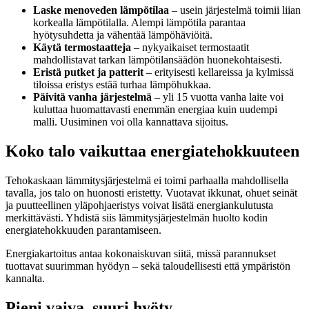
Laske menoveden lämpötilaa
– usein järjestelmä toimii liian
korkealla lämpötilalla. Alempi lämpötila parantaa
hyötysuhdetta ja vähentää lämpöhäviöitä.
Käytä termostaatteja
– nykyaikaiset termostaatit
mahdollistavat tarkan lämpötilansäädön huonekohtaisesti.
Eristä putket ja patterit
– erityisesti kellareissa ja kylmissä
tiloissa eristys estää turhaa lämpöhukkaa.
Päivitä vanha järjestelmä
– yli 15 vuotta vanha laite voi
kuluttaa huomattavasti enemmän energiaa kuin uudempi
malli. Uusiminen voi olla kannattava sijoitus.
Koko talo vaikuttaa energiatehokkuuteen
Tehokaskaan lämmitysjärjestelmä ei toimi parhaalla mahdollisella
tavalla, jos talo on huonosti eristetty. Vuotavat ikkunat, ohuet seinät
ja puutteellinen yläpohjaeristys voivat lisätä energiankulutusta
merkittävästi. Yhdistä siis lämmitysjärjestelmän huolto kodin
energiatehokkuuden parantamiseen.
Energiakartoitus antaa kokonaiskuvan siitä, missä parannukset
tuottavat suurimman hyödyn – sekä taloudellisesti että ympäristön
kannalta.
Pieni vaiva, suuri hyöty