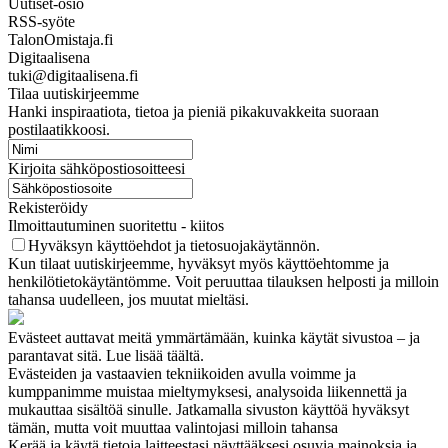
Uutiset-osio
RSS-syöte
TalonOmistaja.fi
Digitaalisena
tuki@digitaalisena.fi
Tilaa uutiskirjeemme
Hanki inspiraatiota, tietoa ja pieniä pikakuvakkeita suoraan
postilaatikkoosi.
Kirjoita sähköpostiosoitteesi
Rekisteröidy
Ilmoittautuminen suoritettu - kiitos
Hyväksyn käyttöehdot ja tietosuojakäytännön.
Kun tilaat uutiskirjeemme, hyväksyt myös käyttöehtomme ja
henkilötietokäytäntömme. Voit peruuttaa tilauksen helposti ja milloin
tahansa uudelleen, jos muutat mieltäsi.
Evästeet auttavat meitä ymmärtämään, kuinka käytät sivustoa – ja
parantavat sitä. Lue lisää täältä.
Evästeiden ja vastaavien tekniikoiden avulla voimme ja
kumppanimme muistaa mieltymyksesi, analysoida liikennettä ja
mukauttaa sisältöä sinulle. Jatkamalla sivuston käyttöä hyväksyt
tämän, mutta voit muuttaa valintojasi milloin tahansa
Kerää ja käytä tietoja laitteestasi näyttääksesi osuvia mainoksia ja