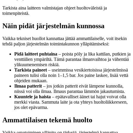
Tarkista aina laitteen valmistajan ohjeet huoltoväleistä ja
toimenpiteistä.
Näin pidät järjestelmän kunnossa
Vaikka tekniset huollot kannattaa jättää ammattilaiselle, voit itsekin
tehdä paljon järjestelmän toimintakunnon ylläpitämiseksi:
Pidä laitteet puhtaina
– poista pöly ja lika kattilan, putkien ja
venttiilien ympäriltä. Tämä parantaa ilmanvaihtoa ja vähentää
ylikuumenemisen riskiä.
Tarkista paineet
– useimmissa vesikiertoisissa järjestelmissä
paineen tulisi olla noin 1–1,5 bar. Jos paine laskee, lisää vettä
ohjeiden mukaan.
Ilmaa patterit
– jos jotkin patterit eivät lämpene kunnolla,
niissä voi olla ilmaa. Ilmaus parantaa lämmön jakautumista.
Kuuntele ja haista
– epätavalliset äänet tai hajut voivat olla
merkki viasta. Sammuta laite ja ota yhteys huoltoliikkeeseen,
jos olet epävarma.
Ammattilaisen tekemä huolto
Vaikka omatoiminen ylläpito on tärkeää, järjestelmä kannattaa