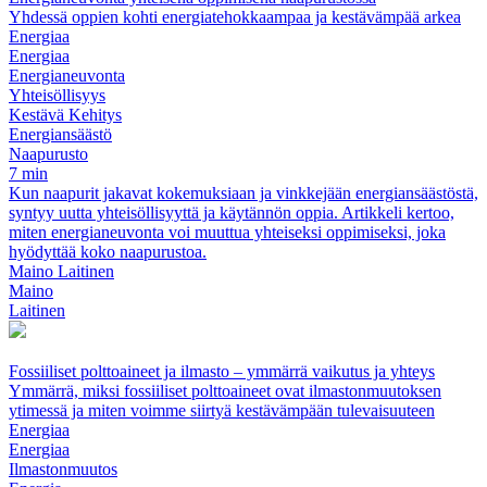
Yhdessä oppien kohti energiatehokkaampaa ja kestävämpää arkea
Energiaa
Energiaa
Energianeuvonta
Yhteisöllisyys
Kestävä Kehitys
Energiansäästö
Naapurusto
7 min
Kun naapurit jakavat kokemuksiaan ja vinkkejään energiansäästöstä,
syntyy uutta yhteisöllisyyttä ja käytännön oppia. Artikkeli kertoo,
miten energianeuvonta voi muuttua yhteiseksi oppimiseksi, joka
hyödyttää koko naapurustoa.
Maino Laitinen
Maino
Laitinen
Fossiiliset polttoaineet ja ilmasto – ymmärrä vaikutus ja yhteys
Ymmärrä, miksi fossiiliset polttoaineet ovat ilmastonmuutoksen
ytimessä ja miten voimme siirtyä kestävämpään tulevaisuuteen
Energiaa
Energiaa
Ilmastonmuutos