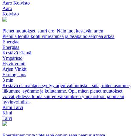
Aaro Koivisto
Aaro
Koivisto
Pienet muutokset, suuri ero: Näin luot kestävän arjen
Pienillä teoilla kohti vihreämpää ja tasapainoisempaa arkea
Energiaa
Energiaa
Kestävä Elämä
Ympäristö
Hyvinvointi
Arjen Vinkit
Ekologisuus
3 min
Kestävä elämäntapa syntyy arjen valinnoista – siitä, miten asumme,
liikumme, syömme ja kulutamme. Opi, miten pienet muutokset
voivat yhdessä luoda suuren vaikutuksen ympäristöön ja omaan
hyvinvointiisi.
Kimi Talvi
Kimi
Talvi
Energianeuvonta yhteisenä oppimisena naapurustossa