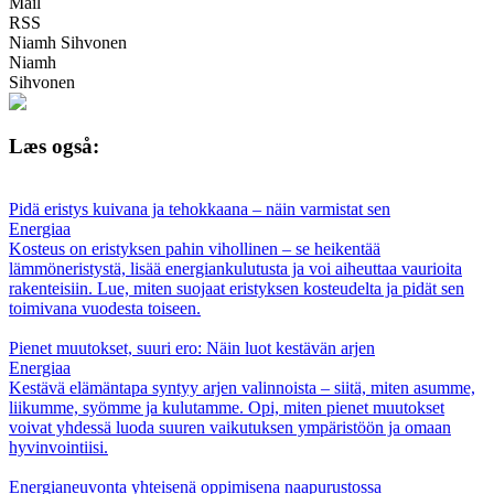
Mail
RSS
Niamh Sihvonen
Niamh
Sihvonen
Læs også:
Pidä eristys kuivana ja tehokkaana – näin varmistat sen
Energiaa
Kosteus on eristyksen pahin vihollinen – se heikentää
lämmöneristystä, lisää energiankulutusta ja voi aiheuttaa vaurioita
rakenteisiin. Lue, miten suojaat eristyksen kosteudelta ja pidät sen
toimivana vuodesta toiseen.
Pienet muutokset, suuri ero: Näin luot kestävän arjen
Energiaa
Kestävä elämäntapa syntyy arjen valinnoista – siitä, miten asumme,
liikumme, syömme ja kulutamme. Opi, miten pienet muutokset
voivat yhdessä luoda suuren vaikutuksen ympäristöön ja omaan
hyvinvointiisi.
Energianeuvonta yhteisenä oppimisena naapurustossa