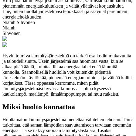
Kun pidät lämmitysjärjestelmäsi kunnossa, varmistat kodin lämmön,
pienemmän energiankulutuksen ja vältät yllättävät korjauskulut.
Lue, miten huollat järjestelmäsi tehokkaasti ja saavutat paremman
energiatehokkuuden.
Niamh Sihvonen
Niamh
Sihvonen
Hyvin toimiva lämmitysjärjestelmä on tärkeä osa kodin mukavuutta
ja taloudellisuutta. Usein järjestelmä saa huomiota vasta, kun se
alkaa pitää ääntä, kuluttaa liikaa energiaa tai ei enää lämmitä
kunnolla. Säännöllisellä huollolla voit kuitenkin pidentää
järjestelmän käyttöikää, pienentää energiankulutusta ja välttää kalliit
korjaukset. Tässä oppaassa kerromme, miten pidät
lämmitysjärjestelmäsi hyvässä kunnossa – olipa kyseessä
kaukolämpö, maalämpö, ilmalämpöpumppu tai muu ratkaisu.
Miksi huolto kannattaa
Huoltamaton lämmitysjärjestelmä menettää vähitellen tehoaan. Tämä
tarkoittaa, että saman lämpötilan saavuttamiseen tarvitaan enemmän
energiaa – ja se näkyy suoraan lämmityslaskussa. Lisäksi
vikaantumisen riski kasvaa, erityisesti talvella, kun järjestelmä on