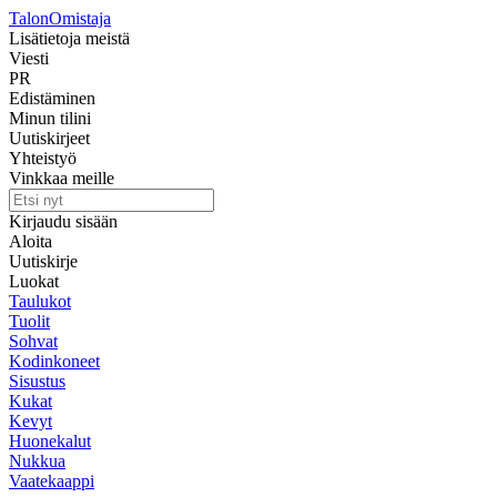
Talon
Omistaja
Lisätietoja meistä
Viesti
PR
Edistäminen
Minun tilini
Uutiskirjeet
Yhteistyö
Vinkkaa meille
Kirjaudu sisään
Aloita
Uutiskirje
Luokat
Taulukot
Tuolit
Sohvat
Kodinkoneet
Sisustus
Kukat
Kevyt
Huonekalut
Nukkua
Vaatekaappi