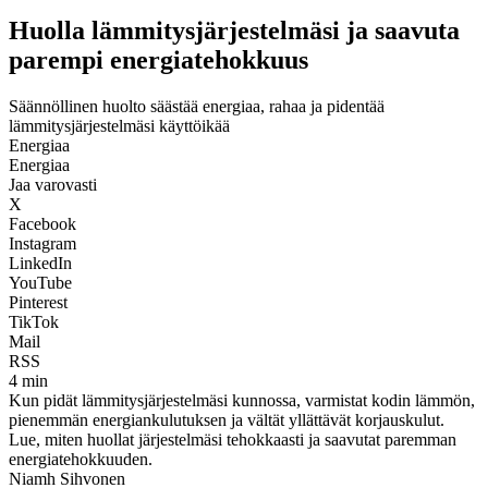
Huolla lämmitysjärjestelmäsi ja saavuta
parempi energiatehokkuus
Säännöllinen huolto säästää energiaa, rahaa ja pidentää
lämmitysjärjestelmäsi käyttöikää
Energiaa
Energiaa
Jaa varovasti
X
Facebook
Instagram
LinkedIn
YouTube
Pinterest
TikTok
Mail
RSS
4 min
Kun pidät lämmitysjärjestelmäsi kunnossa, varmistat kodin lämmön,
pienemmän energiankulutuksen ja vältät yllättävät korjauskulut.
Lue, miten huollat järjestelmäsi tehokkaasti ja saavutat paremman
energiatehokkuuden.
Niamh Sihvonen