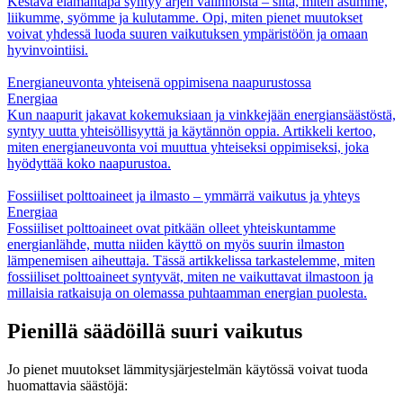
Kestävä elämäntapa syntyy arjen valinnoista – siitä, miten asumme,
liikumme, syömme ja kulutamme. Opi, miten pienet muutokset
voivat yhdessä luoda suuren vaikutuksen ympäristöön ja omaan
hyvinvointiisi.
Energianeuvonta yhteisenä oppimisena naapurustossa
Energiaa
Kun naapurit jakavat kokemuksiaan ja vinkkejään energiansäästöstä,
syntyy uutta yhteisöllisyyttä ja käytännön oppia. Artikkeli kertoo,
miten energianeuvonta voi muuttua yhteiseksi oppimiseksi, joka
hyödyttää koko naapurustoa.
Fossiiliset polttoaineet ja ilmasto – ymmärrä vaikutus ja yhteys
Energiaa
Fossiiliset polttoaineet ovat pitkään olleet yhteiskuntamme
energianlähde, mutta niiden käyttö on myös suurin ilmaston
lämpenemisen aiheuttaja. Tässä artikkelissa tarkastelemme, miten
fossiiliset polttoaineet syntyvät, miten ne vaikuttavat ilmastoon ja
millaisia ratkaisuja on olemassa puhtaamman energian puolesta.
Pienillä säädöillä suuri vaikutus
Jo pienet muutokset lämmitysjärjestelmän käytössä voivat tuoda
huomattavia säästöjä: