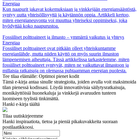
Energiaa
Kun naapurit jakavat kokemuksiaan ja vinkkejään energiansäästöstä,
syntyy uutta yhteisöllisyyttä ja käytännön oppia. Artikkeli kertoo,
miten energianeuvonta voi muuttua yhteiseksi oppimiseksi, joka
hyödyttää koko naapurustoa.
Fossiiliset polttoaineet ja ilmasto – ymmärrä vaikutus ja yhteys
Energiaa
Fossiiliset polttoaineet ovat pitkään olleet yhteiskuntamme
energianlähde, mutta niiden käyttö on myös suurin ilmaston
lämpenemisen aiheuttaja. Tässä artikkelissa tarkastelemme, miten
fossiiliset polttoaineet syntyvät, miten ne vaikuttavat ilmastoon ja
millaisia ratkaisuja on olemassa puhtaamman energian puolesta.
Tee tilaa elämälle: Optimoi pienet kodit
Tämä e-kirja antaa sinulle strategioita, joiden avulla voit maksimoida
tilan pienessä kodissasi. Löydä innovatiivisia säilytysratkaisuja,
monikäyttöisiä huonekaluja ja vinkkejä avaruuden tunteen
luomiseen tyylistä tinkimättä.
Hanki e-kirja täältä
Tilaa uutiskirjeemme
Hanki inspiraatiota, tietoa ja pieniä pikakuvakkeita suoraan
postilaatikkoosi.