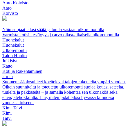
Aaro Koivisto
Aaro
Koivisto
Näin suojaat talosi säätä ja tuulta vastaan ulkoremontilla
Varmista kotisi kestävyys ja arvo oikea-aikaisella ulkoremontilla
Huonekalut
Huonekalut
Ulkoremontti
Talon Huolto
Julkisivu
Katto
Koti ja Rakentaminen
2 min
Suomen sääolosuhteet koettelevat talojen rakenteita ympäri vuoden.
Oikein suunniteltu ja toteutettu ulkoremontti suojaa kotiasi sateelta,
tuulelta ja pakkaselta – ja samalla kohentaa sen ulkonäköä sekä
energiatehokkuutta. Lue, miten pidät talosi hyvässä kunnossa
vuodesta toiseen.
Kimi Talvi
Kimi
Talvi