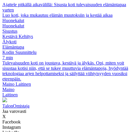
Ajattele pitkällä aikavälillä: Sisusta koti tulevaisuuden elämäntapaa
varten
Luo koti, joka mukautuu elämän muutoksiin ja kestää aikaa
Huonekalut
Huonekalut
Sisustus
Kestävä Kehitys
Älykoti
Elämäntapa
Kodin Suunnittelu
7 min
Tulevaisuuden koti on joustava, kestävä ja älykäs. Opi, miten voit
sisustaa kotisi niin, että se tukee muuttuvia elämäntapoja, hyödyntää
teknologiaa arjen helpottamiseksi ja säilyttää viihtyisyyden vuosiksi
eteenpäin.
Maino Laitinen
Maino
Laitinen
Talon
Omistaja
Jaa varovasti
X
Facebook
Instagram