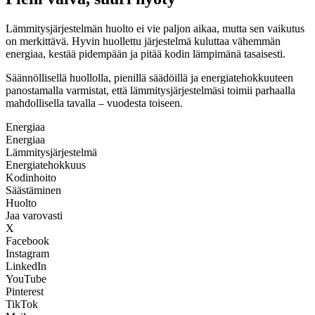
Lämmitysjärjestelmän huolto ei vie paljon aikaa, mutta sen vaikutus
on merkittävä. Hyvin huollettu järjestelmä kuluttaa vähemmän
energiaa, kestää pidempään ja pitää kodin lämpimänä tasaisesti.
Säännöllisellä huollolla, pienillä säädöillä ja energiatehokkuuteen
panostamalla varmistat, että lämmitysjärjestelmäsi toimii parhaalla
mahdollisella tavalla – vuodesta toiseen.
Energiaa
Energiaa
Lämmitysjärjestelmä
Energiatehokkuus
Kodinhoito
Säästäminen
Huolto
Jaa varovasti
X
Facebook
Instagram
LinkedIn
YouTube
Pinterest
TikTok