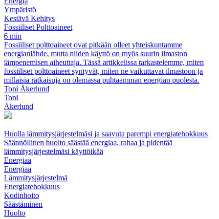
Energia
Ympäristö
Kestävä Kehitys
Fossiiliset Polttoaineet
6 min
Fossiiliset polttoaineet ovat pitkään olleet yhteiskuntamme
energianlähde, mutta niiden käyttö on myös suurin ilmaston
lämpenemisen aiheuttaja. Tässä artikkelissa tarkastelemme, miten
fossiiliset polttoaineet syntyvät, miten ne vaikuttavat ilmastoon ja
millaisia ratkaisuja on olemassa puhtaamman energian puolesta.
Toni Åkerlund
Toni
Åkerlund
Huolla lämmitysjärjestelmäsi ja saavuta parempi energiatehokkuus
Säännöllinen huolto säästää energiaa, rahaa ja pidentää
lämmitysjärjestelmäsi käyttöikää
Energiaa
Energiaa
Lämmitysjärjestelmä
Energiatehokkuus
Kodinhoito
Säästäminen
Huolto