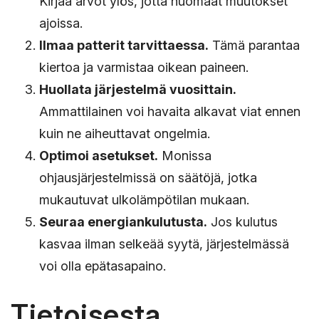
Kirjaa arvot ylös, jotta huomaat muutokset
ajoissa.
Ilmaa patterit tarvittaessa.
Tämä parantaa
kiertoa ja varmistaa oikean paineen.
Huollata järjestelmä vuosittain.
Ammattilainen voi havaita alkavat viat ennen
kuin ne aiheuttavat ongelmia.
Optimoi asetukset.
Monissa
ohjausjärjestelmissä on säätöjä, jotka
mukautuvat ulkolämpötilan mukaan.
Seuraa energiankulutusta.
Jos kulutus
kasvaa ilman selkeää syytä, järjestelmässä
voi olla epätasapaino.
Tietoisesta