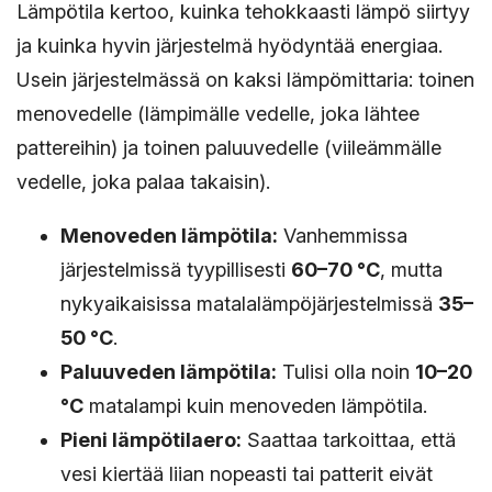
Lämpötila kertoo, kuinka tehokkaasti lämpö siirtyy
ja kuinka hyvin järjestelmä hyödyntää energiaa.
Usein järjestelmässä on kaksi lämpömittaria: toinen
menovedelle (lämpimälle vedelle, joka lähtee
pattereihin) ja toinen paluuvedelle (viileämmälle
vedelle, joka palaa takaisin).
Menoveden lämpötila:
Vanhemmissa
järjestelmissä tyypillisesti
60–70 °C
, mutta
nykyaikaisissa matalalämpöjärjestelmissä
35–
50 °C
.
Paluuveden lämpötila:
Tulisi olla noin
10–20
°C
matalampi kuin menoveden lämpötila.
Pieni lämpötilaero:
Saattaa tarkoittaa, että
vesi kiertää liian nopeasti tai patterit eivät