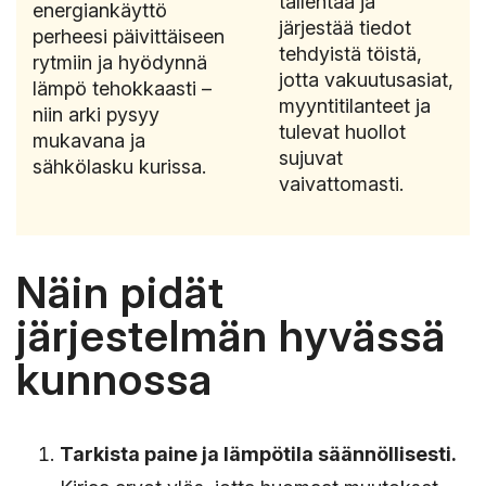
tallentaa ja
energiankäyttö
järjestää tiedot
perheesi päivittäiseen
tehdyistä töistä,
rytmiin ja hyödynnä
jotta vakuutusasiat,
lämpö tehokkaasti –
myyntitilanteet ja
niin arki pysyy
tulevat huollot
mukavana ja
sujuvat
sähkölasku kurissa.
vaivattomasti.
Näin pidät
järjestelmän hyvässä
kunnossa
Tarkista paine ja lämpötila säännöllisesti.