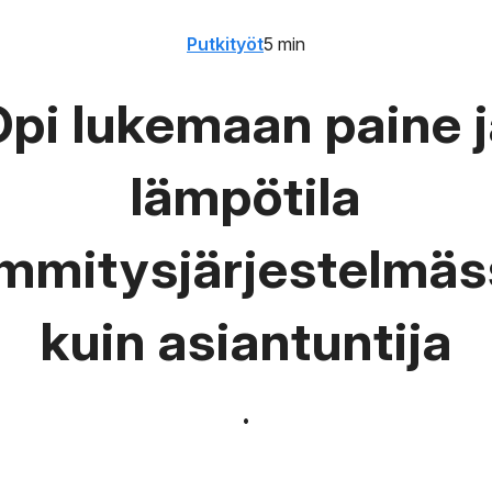
Putkityöt
5 min
Opi lukemaan paine j
lämpötila
ämmitysjärjestelmäs
kuin asiantuntija