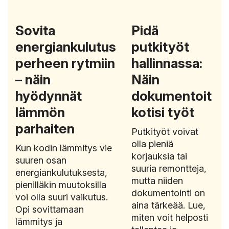
Sovita
Pidä
energiankulutus
putkityöt
perheen rytmiin
hallinnassa:
– näin
Näin
hyödynnät
dokumentoit
lämmön
kotisi työt
parhaiten
Putkityöt voivat
olla pieniä
Kun kodin lämmitys vie
korjauksia tai
suuren osan
suuria remontteja,
energiankulutuksesta,
mutta niiden
pienilläkin muutoksilla
dokumentointi on
voi olla suuri vaikutus.
aina tärkeää. Lue,
Opi sovittamaan
miten voit helposti
lämmitys ja