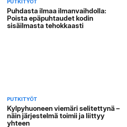
PUTKITYÖT
Puhdasta ilmaa ilmanvaihdolla:
Poista epäpuhtaudet kodin
sisäilmasta tehokkaasti
PUTKITYÖT
Kylpyhuoneen viemäri selitettynä –
näin järjestelmä toimii ja liittyy
yhteen