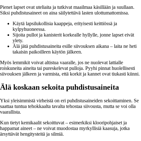
Pienet lapset ovat uteliaita ja tutkivat maailmaa käsillään ja suullaan.
Siksi puhdistusaineet on aina säilytettävä lasten ulottumattomissa.
Käytä lapsilukollisia kaappeja, erityisesti keittiössä ja
kylpyhuoneessa.
Sijoita pullot ja kanisterit korkealle hyllylle, jonne lapset eivät
ylety.
Älä jätä puhdistusaineita esille siivouksen aikana – laita ne heti
takaisin paikoilleen käytön jälkeen.
Myös lemmikit voivat altistua vaaralle, jos ne nuolevat lattialle
roiskuneita aineita tai pureskelevat pulloja. Pyyhi pinnat huolellisesti
siivouksen jälkeen ja varmista, että korkit ja kannet ovat tiukasti kiinni.
Älä koskaan sekoita puhdistusaineita
Yksi yleisimmistä virheistä on eri puhdistusaineiden sekoittaminen. Se
saattaa tuntua tehokkaalta tavalta tehostaa siivousta, mutta se voi olla
vaarallista.
Kun tietyt kemikaalit sekoittuvat – esimerkiksi klooripohjaiset ja
happamat aineet – ne voivat muodostaa myrkyllisiä kaasuja, jotka
ärsyttävät hengitysteitä ja silmiä.