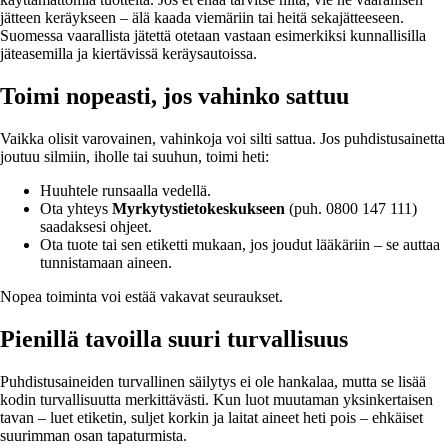
jätteen keräykseen – älä kaada viemäriin tai heitä sekajätteeseen.
Suomessa vaarallista jätettä otetaan vastaan esimerkiksi kunnallisilla
jäteasemilla ja kiertävissä keräysautoissa.
Toimi nopeasti, jos vahinko sattuu
Vaikka olisit varovainen, vahinkoja voi silti sattua. Jos puhdistusainetta
joutuu silmiin, iholle tai suuhun, toimi heti:
Huuhtele runsaalla vedellä.
Ota yhteys
Myrkytystietokeskukseen
(puh. 0800 147 111)
saadaksesi ohjeet.
Ota tuote tai sen etiketti mukaan, jos joudut lääkäriin – se auttaa
tunnistamaan aineen.
Nopea toiminta voi estää vakavat seuraukset.
Pienillä tavoilla suuri turvallisuus
Puhdistusaineiden turvallinen säilytys ei ole hankalaa, mutta se lisää
kodin turvallisuutta merkittävästi. Kun luot muutaman yksinkertaisen
tavan – luet etiketin, suljet korkin ja laitat aineet heti pois – ehkäiset
suurimman osan tapaturmista.