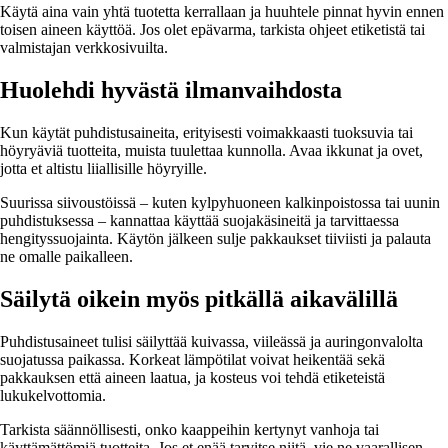
Käytä aina vain yhtä tuotetta kerrallaan ja huuhtele pinnat hyvin ennen
toisen aineen käyttöä. Jos olet epävarma, tarkista ohjeet etiketistä tai
valmistajan verkkosivuilta.
Huolehdi hyvästä ilmanvaihdosta
Kun käytät puhdistusaineita, erityisesti voimakkaasti tuoksuvia tai
höyryäviä tuotteita, muista tuulettaa kunnolla. Avaa ikkunat ja ovet,
jotta et altistu liiallisille höyryille.
Suurissa siivoustöissä – kuten kylpyhuoneen kalkinpoistossa tai uunin
puhdistuksessa – kannattaa käyttää suojakäsineitä ja tarvittaessa
hengityssuojainta. Käytön jälkeen sulje pakkaukset tiiviisti ja palauta
ne omalle paikalleen.
Säilytä oikein myös pitkällä aikavälillä
Puhdistusaineet tulisi säilyttää kuivassa, viileässä ja auringonvalolta
suojatussa paikassa. Korkeat lämpötilat voivat heikentää sekä
pakkauksen että aineen laatua, ja kosteus voi tehdä etiketeistä
lukukelvottomia.
Tarkista säännöllisesti, onko kaappeihin kertynyt vanhoja tai
käyttämättömiä tuotteita. Jos et enää tarvitse niitä, vie ne vaarallisen