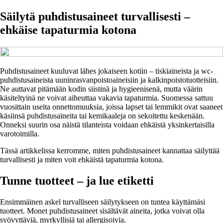
Säilytä puhdistusaineet turvallisesti –
ehkäise tapaturmia kotona
Puhdistusaineet kuuluvat lähes jokaiseen kotiin – tiskiaineista ja wc-
puhdistusaineista uuninrasvanpoistoaineisiin ja kalkinpoistotuotteisiin.
Ne auttavat pitämään kodin siistinä ja hygieenisenä, mutta väärin
käsiteltyinä ne voivat aiheuttaa vakavia tapaturmia. Suomessa sattuu
vuosittain useita onnettomuuksia, joissa lapset tai lemmikit ovat saaneet
käsiinsä puhdistusaineita tai kemikaaleja on sekoitettu keskenään.
Onneksi suurin osa näistä tilanteista voidaan ehkäistä yksinkertaisilla
varotoimilla.
Tässä artikkelissa kerromme, miten puhdistusaineet kannattaa säilyttää
turvallisesti ja miten voit ehkäistä tapaturmia kotona.
Tunne tuotteet – ja lue etiketti
Ensimmäinen askel turvalliseen säilytykseen on tuntea käyttämäsi
tuotteet. Monet puhdistusaineet sisältävät aineita, jotka voivat olla
syövyttäviä, myrkyllisiä tai allergisoivia.