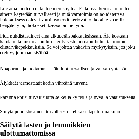
Lue aina tuotteen etiketti ennen käyttöä. Etiketissä kerrotaan, miten
ainetta käytetään turvallisesti ja mitä varotoimia on noudatettava.
Pakkauksessa olevat varoitusmerkit kertovat, onko aine vaarallista
hengitettynä, ihokosketuksessa tai nieltynä.
Pidä puhdistusaineet aina alkuperäispakkauksissaan. Älä koskaan
kaada niitä toisiin astioihin – erityisesti juomapulloihin tai muihin
elintarvikepakkauksiin. Se voi johtaa vakaviin myrkytyksiin, jos joku
erehtyy juomaan sisältöä.
Naapuruus ja luottamus – näin luot turvallisen ja vahvan yhteisön
Älykkäät termostaatit kodin vihreänä turvana
Paranna kotisi turvallisuutta selkeillä kylteillä ja hyvällä valaistuksella
Säilytä puhdistusaineet turvallisesti – ehkäise tapaturmia kotona
Säilytä lasten ja lemmikkien
ulottumattomissa