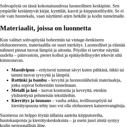
Sohvapöytä on tässä kokonaisuudessa luonnollinen keskipiste. Sen
ympärille kerääntyvät kirjat, kynttilät, kasvit ja kirpputorilöydöt. Se ei
ole vain huonekalu, vaan näyttämö arjen hetkille ja kodin tunnelmalle.
Materiaalit, joissa on luonnetta
Kun valitset sohvapöytää boheemiin tai vintage-henkiseen
olohuoneeseen, materiaalilla on suuri merkitys. Luonnolliset ja elämää
nähneet pinnat tuovat lämpöä ja aitoutta. Pöydän ei tarvitse näyttää
uudelta – päinvastoin, pienet kolhut ja epätäydellisyydet tekevät siitä
kiinnostavan.
Massiivipuu
– erityisesti tummat sävyt kuten pähkinä, tiikki tai
tammi tuovat syvyyttä ja lämpöä.
Rottinki ja bambu
– kevyitä ja luonnonläheisiä materiaaleja,
jotka sopivat boheemiin tunnelmaan.
Metalli ja lasi
– tuovat kontrastia ja keveyttä, etenkin
yhdistettynä pehmeisiin tekstiileihin.
Kierrätys ja tuunaus
– vanha arkku, teollisuuspöytä tai
kierrätyspuusta tehty taso voi olla olohuoneen katseenvangitsija.
Suomessa on helppo löytää tällaisia aarteita kirpputoreilta,
huutokaupoista ja kierrätyskeskuksista – ja usein juuri niistä syntyy
kodin persoonallisin ilme.