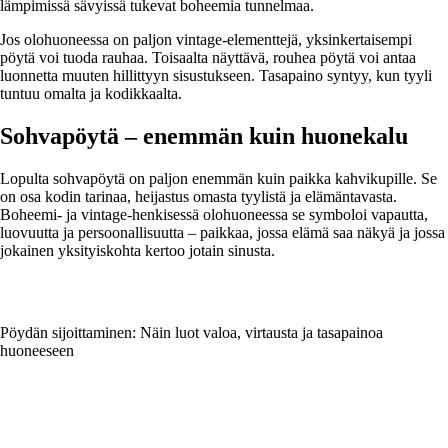
lämpimissä sävyissä tukevat boheemia tunnelmaa.
Jos olohuoneessa on paljon vintage-elementtejä, yksinkertaisempi
pöytä voi tuoda rauhaa. Toisaalta näyttävä, rouhea pöytä voi antaa
luonnetta muuten hillittyyn sisustukseen. Tasapaino syntyy, kun tyyli
tuntuu omalta ja kodikkaalta.
Sohvapöytä – enemmän kuin huonekalu
Lopulta sohvapöytä on paljon enemmän kuin paikka kahvikupille. Se
on osa kodin tarinaa, heijastus omasta tyylistä ja elämäntavasta.
Boheemi- ja vintage-henkisessä olohuoneessa se symboloi vapautta,
luovuutta ja persoonallisuutta – paikkaa, jossa elämä saa näkyä ja jossa
jokainen yksityiskohta kertoo jotain sinusta.
Pöydän sijoittaminen: Näin luot valoa, virtausta ja tasapainoa
huoneeseen