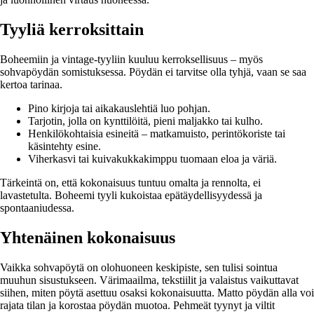
Tyyliä kerroksittain
Boheemiin ja vintage-tyyliin kuuluu kerroksellisuus – myös
sohvapöydän somistuksessa. Pöydän ei tarvitse olla tyhjä, vaan se saa
kertoa tarinaa.
Pino kirjoja tai aikakauslehtiä luo pohjan.
Tarjotin, jolla on kynttilöitä, pieni maljakko tai kulho.
Henkilökohtaisia esineitä – matkamuisto, perintökoriste tai
käsintehty esine.
Viherkasvi tai kuivakukkakimppu tuomaan eloa ja väriä.
Tärkeintä on, että kokonaisuus tuntuu omalta ja rennolta, ei
lavastetulta. Boheemi tyyli kukoistaa epätäydellisyydessä ja
spontaaniudessa.
Yhtenäinen kokonaisuus
Vaikka sohvapöytä on olohuoneen keskipiste, sen tulisi sointua
muuhun sisustukseen. Värimaailma, tekstiilit ja valaistus vaikuttavat
siihen, miten pöytä asettuu osaksi kokonaisuutta. Matto pöydän alla voi
rajata tilan ja korostaa pöydän muotoa. Pehmeät tyynyt ja viltit