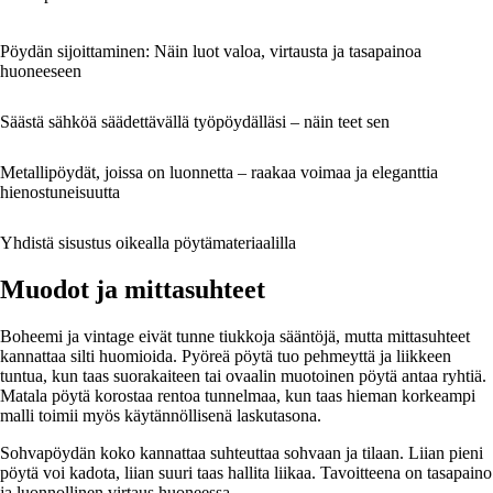
Pöydän sijoittaminen: Näin luot valoa, virtausta ja tasapainoa
huoneeseen
Säästä sähköä säädettävällä työpöydälläsi – näin teet sen
Metallipöydät, joissa on luonnetta – raakaa voimaa ja eleganttia
hienostuneisuutta
Yhdistä sisustus oikealla pöytämateriaalilla
Muodot ja mittasuhteet
Boheemi ja vintage eivät tunne tiukkoja sääntöjä, mutta mittasuhteet
kannattaa silti huomioida. Pyöreä pöytä tuo pehmeyttä ja liikkeen
tuntua, kun taas suorakaiteen tai ovaalin muotoinen pöytä antaa ryhtiä.
Matala pöytä korostaa rentoa tunnelmaa, kun taas hieman korkeampi
malli toimii myös käytännöllisenä laskutasona.
Sohvapöydän koko kannattaa suhteuttaa sohvaan ja tilaan. Liian pieni
pöytä voi kadota, liian suuri taas hallita liikaa. Tavoitteena on tasapaino
ja luonnollinen virtaus huoneessa.