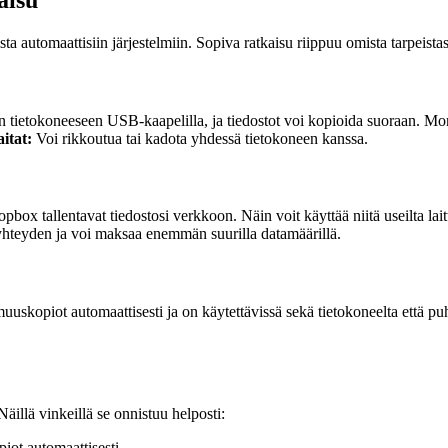
aisu
automaattisiin järjestelmiin. Sopiva ratkaisu riippuu omista tarpeistasi j
än tietokoneeseen USB-kaapelilla, ja tiedostot voi kopioida suoraan. M
itat:
Voi rikkoutua tai kadota yhdessä tietokoneen kanssa.
tallentavat tiedostosi verkkoon. Näin voit käyttää niitä useilta laitteil
yhteyden ja voi maksaa enemmän suurilla datamäärillä.
uskopiot automaattisesti ja on käytettävissä sekä tietokoneelta että pu
äillä vinkeillä se onnistuu helposti:
iot automaattisesti.