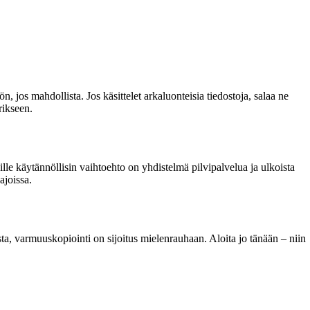
n, jos mahdollista. Jos käsittelet arkaluonteisia tiedostoja, salaa ne
rikseen.
lle käytännöllisin vaihtoehto on yhdistelmä pilvipalvelua ja ulkoista
ajoissa.
sta, varmuuskopiointi on sijoitus mielenrauhaan. Aloita jo tänään – niin