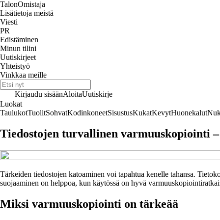
Talon
Omistaja
Lisätietoja meistä
Viesti
PR
Edistäminen
Minun tilini
Uutiskirjeet
Yhteistyö
Vinkkaa meille
Kirjaudu sisään
Aloita
Uutiskirje
Luokat
Taulukot
Tuolit
Sohvat
Kodinkoneet
Sisustus
Kukat
Kevyt
Huonekalut
Nuk
Tiedostojen turvallinen varmuuskopiointi – 
Tärkeiden tiedostojen katoaminen voi tapahtua kenelle tahansa. Tietokone
suojaaminen on helppoa, kun käytössä on hyvä varmuuskopiointiratkaisu.
Miksi varmuuskopiointi on tärkeää