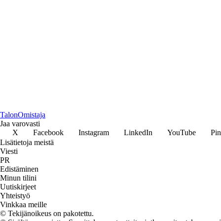
Talon
Omistaja
Jaa varovasti
X
Facebook
Instagram
LinkedIn
YouTube
Pin
Lisätietoja meistä
Viesti
PR
Edistäminen
Minun tilini
Uutiskirjeet
Yhteistyö
Vinkkaa meille
© Tekijänoikeus on pakotettu.