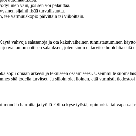
yllinen vain, jos sen voi palauttaa.
ysinen sijainti lisää turvallisuutta.
, tee varmuuskopio päivittäin tai viikoittain.
a. Käytä vahvoja salasanoja ja ota kaksivaiheinen tunnistautuminen käyttöö
joavat automaattisen salauksen, joten sinun ei tarvitse huolehtia siitä e
joka sopii omaan arkeesi ja tekniseen osaamiseesi. Useimmille suomalaisi
 sitä todella tarvitset. Ja silloin olet iloinen, että varmistit tiedostosi 
 monelta harmilta ja työltä. Olipa kyse työstä, opinnoista tai vapaa-aja