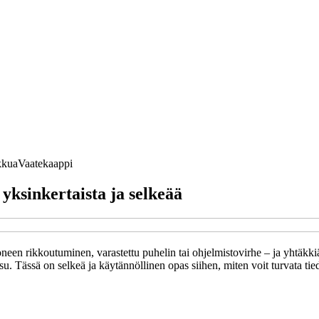
kua
Vaatekaappi
yksinkertaista ja selkeää
en rikkoutuminen, varastettu puhelin tai ohjelmistovirhe – ja yhtäkkiä v
 Tässä on selkeä ja käytännöllinen opas siihen, miten voit turvata tied