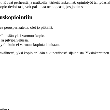
Kuvat perheestä ja matkoilta, tärkeät laskelmat, opintotyöt tai työasia
o tiedoistasi, voit palauttaa ne nopeasti, jos jotain sattuu.
uskopiointiin
perusperiaatetta, olet jo pitkällä:
vähintään yksi varmuuskopio.
 ja pilvipalvelussa.
ytön kuin ei varmuuskopiota lainkaan.
svälinettä, yksi kopio erillään alkuperäisestä sijainnista. Yksinkertainen 