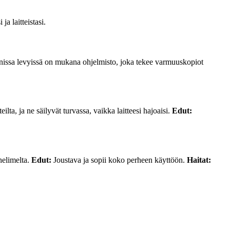
a laitteistasi.
onissa levyissä on mukana ohjelmisto, joka tekee varmuuskopiot
ta, ja ne säilyvät turvassa, vaikka laitteesi hajoaisi.
Edut:
helimelta.
Edut:
Joustava ja sopii koko perheen käyttöön.
Haitat: