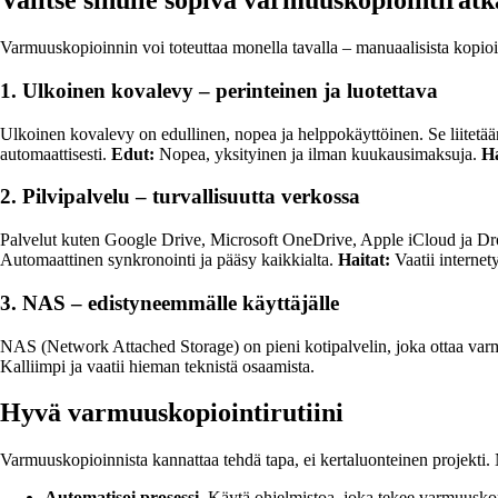
Valitse sinulle sopiva varmuuskopiointiratk
Varmuuskopioinnin voi toteuttaa monella tavalla – manuaalisista kopioista 
1. Ulkoinen kovalevy – perinteinen ja luotettava
Ulkoinen kovalevy on edullinen, nopea ja helppokäyttöinen. Se liitetä
automaattisesti.
Edut:
Nopea, yksityinen ja ilman kuukausimaksuja.
Ha
2. Pilvipalvelu – turvallisuutta verkossa
Palvelut kuten Google Drive, Microsoft OneDrive, Apple iCloud ja Dropbox 
Automaattinen synkronointi ja pääsy kaikkialta.
Haitat:
Vaatii internet
3. NAS – edistyneemmälle käyttäjälle
NAS (Network Attached Storage) on pieni kotipalvelin, joka ottaa varmu
Kalliimpi ja vaatii hieman teknistä osaamista.
Hyvä varmuuskopiointirutiini
Varmuuskopioinnista kannattaa tehdä tapa, ei kertaluonteinen projekti. N
Automatisoi prosessi.
Käytä ohjelmistoa, joka tekee varmuuskop