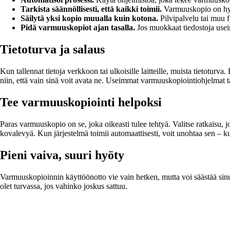
Tarkista säännöllisesti, että kaikki toimii.
Varmuuskopio on hyöd
Säilytä yksi kopio muualla kuin kotona.
Pilvipalvelu tai muu fy
Pidä varmuuskopiot ajan tasalla.
Jos muokkaat tiedostoja usein
Tietoturva ja salaus
Kun tallennat tietoja verkkoon tai ulkoisille laitteille, muista tietoturv
niin, että vain sinä voit avata ne. Useimmat varmuuskopiointiohjelmat tar
Tee varmuuskopiointi helpoksi
Paras varmuuskopio on se, joka oikeasti tulee tehtyä. Valitse ratkaisu, 
kovalevyä. Kun järjestelmä toimii automaattisesti, voit unohtaa sen – kunnes
Pieni vaiva, suuri hyöty
Varmuuskopioinnin käyttöönotto vie vain hetken, mutta voi säästää sinut
olet turvassa, jos vahinko joskus sattuu.