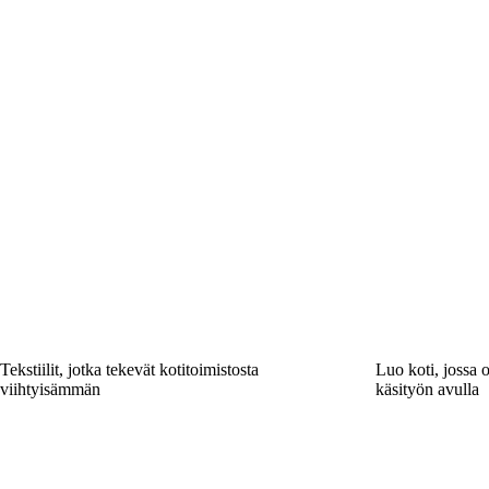
Tekstiilit, jotka tekevät kotitoimistosta
Luo koti, jossa o
viihtyisämmän
käsityön avulla