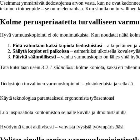
Useimmat ymmärtävät tiedostojensa arvon vasta, kun ne ovat kadonneet. 
tekninen toimenpide – se on mielenrauhaa. Kun sinulla on turvallinen kopi
Kolme perusperiaatetta turvalliseen varmu
Hyvä varmuuskopiointi ei ole monimutkaista. Kun noudatat näitä kolmea 
Pidä vähintään kaksi kopiota tiedostoistasi
– alkuperäinen ja 
Säilytä kopiot eri paikoissa
– esimerkiksi ulkoisella kovalevyllä
Päivitä säännöllisesti
– vanha varmuuskopio on lähes yhtä hyöd
Tätä kutsutaan usein
3-2-1-säännöksi
: kolme kopiota, kaksi eri tallennu
Tiedostojen turvallinen varmuuskopiointi – yksinkertaista ja selkeää
Käytä teknologiaa parantaaksesi ergonomista työasentoasi
Luo inspiraatiota kotitoimiston seinälle kuvilla ja ilmoitustaululla
Hyödynnä tauot aktiivisesti – vahvista fyysistä työympäristöäsi