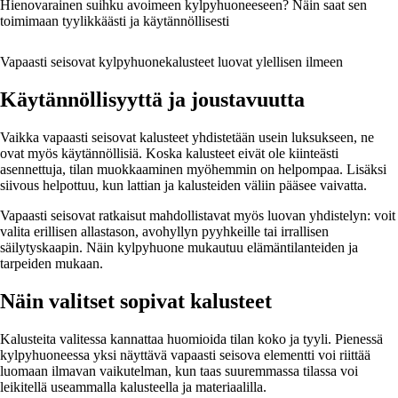
Hienovarainen suihku avoimeen kylpyhuoneeseen? Näin saat sen
toimimaan tyylikkäästi ja käytännöllisesti
Vapaasti seisovat kylpyhuonekalusteet luovat ylellisen ilmeen
Käytännöllisyyttä ja joustavuutta
Vaikka vapaasti seisovat kalusteet yhdistetään usein luksukseen, ne
ovat myös käytännöllisiä. Koska kalusteet eivät ole kiinteästi
asennettuja, tilan muokkaaminen myöhemmin on helpompaa. Lisäksi
siivous helpottuu, kun lattian ja kalusteiden väliin pääsee vaivatta.
Vapaasti seisovat ratkaisut mahdollistavat myös luovan yhdistelyn: voit
valita erillisen allastason, avohyllyn pyyhkeille tai irrallisen
säilytyskaapin. Näin kylpyhuone mukautuu elämäntilanteiden ja
tarpeiden mukaan.
Näin valitset sopivat kalusteet
Kalusteita valitessa kannattaa huomioida tilan koko ja tyyli. Pienessä
kylpyhuoneessa yksi näyttävä vapaasti seisova elementti voi riittää
luomaan ilmavan vaikutelman, kun taas suuremmassa tilassa voi
leikitellä useammalla kalusteella ja materiaalilla.