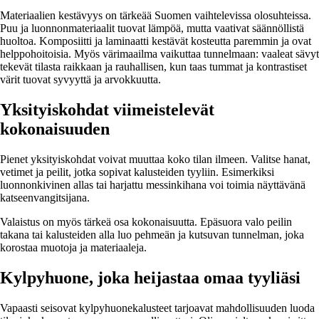
Materiaalien kestävyys on tärkeää Suomen vaihtelevissa olosuhteissa.
Puu ja luonnonmateriaalit tuovat lämpöä, mutta vaativat säännöllistä
huoltoa. Komposiitti ja laminaatti kestävät kosteutta paremmin ja ovat
helppohoitoisia. Myös värimaailma vaikuttaa tunnelmaan: vaaleat sävyt
tekevät tilasta raikkaan ja rauhallisen, kun taas tummat ja kontrastiset
värit tuovat syvyyttä ja arvokkuutta.
Yksityiskohdat viimeistelevät
kokonaisuuden
Pienet yksityiskohdat voivat muuttaa koko tilan ilmeen. Valitse hanat,
vetimet ja peilit, jotka sopivat kalusteiden tyyliin. Esimerkiksi
luonnonkivinen allas tai harjattu messinkihana voi toimia näyttävänä
katseenvangitsijana.
Valaistus on myös tärkeä osa kokonaisuutta. Epäsuora valo peilin
takana tai kalusteiden alla luo pehmeän ja kutsuvan tunnelman, joka
korostaa muotoja ja materiaaleja.
Kylpyhuone, joka heijastaa omaa tyyliäsi
Vapaasti seisovat kylpyhuonekalusteet tarjoavat mahdollisuuden luoda