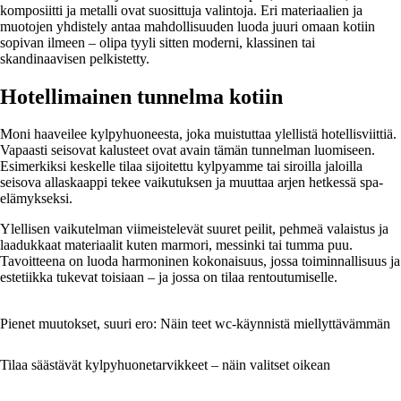
komposiitti ja metalli ovat suosittuja valintoja. Eri materiaalien ja
muotojen yhdistely antaa mahdollisuuden luoda juuri omaan kotiin
sopivan ilmeen – olipa tyyli sitten moderni, klassinen tai
skandinaavisen pelkistetty.
Hotellimainen tunnelma kotiin
Moni haaveilee kylpyhuoneesta, joka muistuttaa ylellistä hotellisviittiä.
Vapaasti seisovat kalusteet ovat avain tämän tunnelman luomiseen.
Esimerkiksi keskelle tilaa sijoitettu kylpyamme tai siroilla jaloilla
seisova allaskaappi tekee vaikutuksen ja muuttaa arjen hetkessä spa-
elämykseksi.
Ylellisen vaikutelman viimeistelevät suuret peilit, pehmeä valaistus ja
laadukkaat materiaalit kuten marmori, messinki tai tumma puu.
Tavoitteena on luoda harmoninen kokonaisuus, jossa toiminnallisuus ja
estetiikka tukevat toisiaan – ja jossa on tilaa rentoutumiselle.
Pienet muutokset, suuri ero: Näin teet wc-käynnistä miellyttävämmän
Tilaa säästävät kylpyhuonetarvikkeet – näin valitset oikean