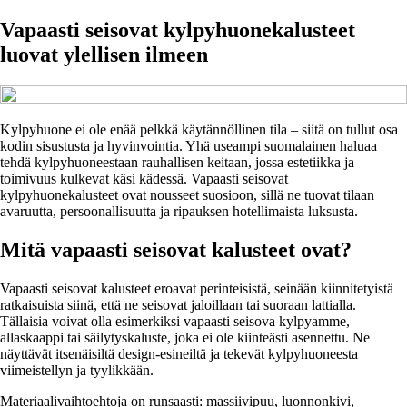
Vapaasti seisovat kylpyhuonekalusteet
luovat ylellisen ilmeen
Kylpyhuone ei ole enää pelkkä käytännöllinen tila – siitä on tullut osa
kodin sisustusta ja hyvinvointia. Yhä useampi suomalainen haluaa
tehdä kylpyhuoneestaan rauhallisen keitaan, jossa estetiikka ja
toimivuus kulkevat käsi kädessä. Vapaasti seisovat
kylpyhuonekalusteet ovat nousseet suosioon, sillä ne tuovat tilaan
avaruutta, persoonallisuutta ja ripauksen hotellimaista luksusta.
Mitä vapaasti seisovat kalusteet ovat?
Vapaasti seisovat kalusteet eroavat perinteisistä, seinään kiinnitetyistä
ratkaisuista siinä, että ne seisovat jaloillaan tai suoraan lattialla.
Tällaisia voivat olla esimerkiksi vapaasti seisova kylpyamme,
allaskaappi tai säilytyskaluste, joka ei ole kiinteästi asennettu. Ne
näyttävät itsenäisiltä design-esineiltä ja tekevät kylpyhuoneesta
viimeistellyn ja tyylikkään.
Materiaalivaihtoehtoja on runsaasti: massiivipuu, luonnonkivi,