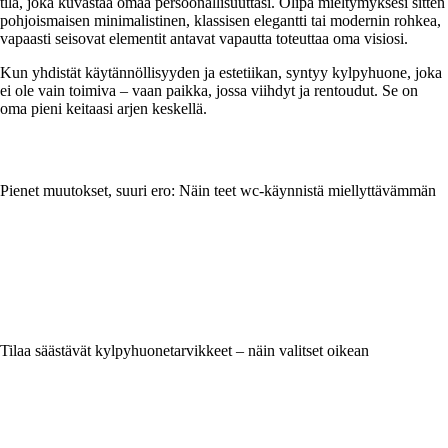
tila, joka kuvastaa omaa persoonallisuuttasi. Olipa mieltymyksesi sitten
pohjoismaisen minimalistinen, klassisen elegantti tai modernin rohkea,
vapaasti seisovat elementit antavat vapautta toteuttaa oma visiosi.
Kun yhdistät käytännöllisyyden ja estetiikan, syntyy kylpyhuone, joka
ei ole vain toimiva – vaan paikka, jossa viihdyt ja rentoudut. Se on
oma pieni keitaasi arjen keskellä.
Pienet muutokset, suuri ero: Näin teet wc-käynnistä miellyttävämmän
Tilaa säästävät kylpyhuonetarvikkeet – näin valitset oikean