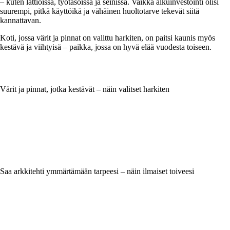
– kuten lattioissa, työtasoissa ja seinissä. Vaikka alkuinvestointi olisi
suurempi, pitkä käyttöikä ja vähäinen huoltotarve tekevät siitä
kannattavan.
Koti, jossa värit ja pinnat on valittu harkiten, on paitsi kaunis myös
kestävä ja viihtyisä – paikka, jossa on hyvä elää vuodesta toiseen.
Värit ja pinnat, jotka kestävät – näin valitset harkiten
Saa arkkitehti ymmärtämään tarpeesi – näin ilmaiset toiveesi