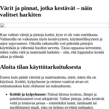
Värit ja pinnat, jotka kestävät – näin
valitset harkiten
Kun valitset värejä ja pintoja kotiisi, kyse ei ole vain estetiikasta.
Valinnoilla on vaikutusta myös kestävyyteen, käytännöllisyyteen ja
arjen sujuvuuteen. Oikeilla ratkaisuilla voit pidentää pintojen
käyttöikää ja vähentää huollon tarvetta. Tässä oppaassa kerromme,
miten valita värit ja materiaalit harkiten – niin, että lopputulos kestää
aikaa ja elämää.
Aloita tilan käyttötarkoituksesta
Ennen kuin päätät väreistä ja materiaaleista, mieti, miten tila on
käytössä. Keittiö, kylpyhuone ja eteinen vaativat aivan eri
ominaisuuksia kuin olohuone tai makuuhuone.
Keittiö ja kylpyhuone:
Näissä tiloissa kosteus, lämpö ja
puhdistusaineet ovat arkipäivää. Valitse pintoja, jotka kestävät
vettä ja toistuvaa pesua – esimerkiksi laatat, laminaatti tai
puolihimmeä maali, joka on helppo pyyhkiä puhtaaksi.