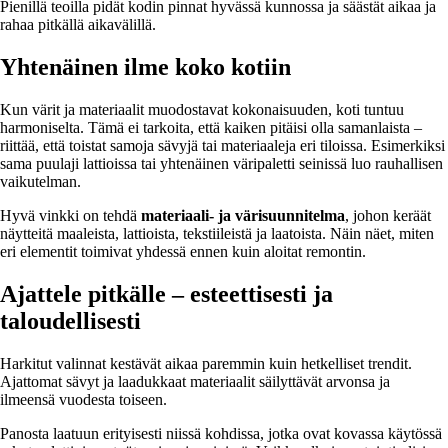
Pienillä teoilla pidät kodin pinnat hyvässä kunnossa ja säästät aikaa ja
rahaa pitkällä aikavälillä.
Yhtenäinen ilme koko kotiin
Kun värit ja materiaalit muodostavat kokonaisuuden, koti tuntuu
harmoniselta. Tämä ei tarkoita, että kaiken pitäisi olla samanlaista –
riittää, että toistat samoja sävyjä tai materiaaleja eri tiloissa. Esimerkiksi
sama puulaji lattioissa tai yhtenäinen väripaletti seinissä luo rauhallisen
vaikutelman.
Hyvä vinkki on tehdä
materiaali- ja värisuunnitelma
, johon keräät
näytteitä maaleista, lattioista, tekstiileistä ja laatoista. Näin näet, miten
eri elementit toimivat yhdessä ennen kuin aloitat remontin.
Ajattele pitkälle – esteettisesti ja
taloudellisesti
Harkitut valinnat kestävät aikaa paremmin kuin hetkelliset trendit.
Ajattomat sävyt ja laadukkaat materiaalit säilyttävät arvonsa ja
ilmeensä vuodesta toiseen.
Panosta laatuun erityisesti niissä kohdissa, jotka ovat kovassa käytössä