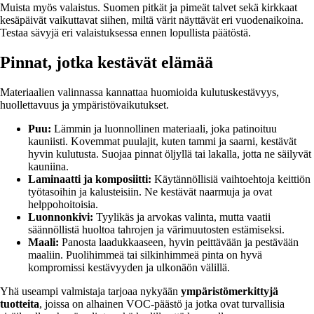
Muista myös valaistus. Suomen pitkät ja pimeät talvet sekä kirkkaat
kesäpäivät vaikuttavat siihen, miltä värit näyttävät eri vuodenaikoina.
Testaa sävyjä eri valaistuksessa ennen lopullista päätöstä.
Pinnat, jotka kestävät elämää
Materiaalien valinnassa kannattaa huomioida kulutuskestävyys,
huollettavuus ja ympäristövaikutukset.
Puu:
Lämmin ja luonnollinen materiaali, joka patinoituu
kauniisti. Kovemmat puulajit, kuten tammi ja saarni, kestävät
hyvin kulutusta. Suojaa pinnat öljyllä tai lakalla, jotta ne säilyvät
kauniina.
Laminaatti ja komposiitti:
Käytännöllisiä vaihtoehtoja keittiön
työtasoihin ja kalusteisiin. Ne kestävät naarmuja ja ovat
helppohoitoisia.
Luonnonkivi:
Tyylikäs ja arvokas valinta, mutta vaatii
säännöllistä huoltoa tahrojen ja värimuutosten estämiseksi.
Maali:
Panosta laadukkaaseen, hyvin peittävään ja pestävään
maaliin. Puolihimmeä tai silkinhimmeä pinta on hyvä
kompromissi kestävyyden ja ulkonäön välillä.
Yhä useampi valmistaja tarjoaa nykyään
ympäristömerkittyjä
tuotteita
, joissa on alhainen VOC-päästö ja jotka ovat turvallisia