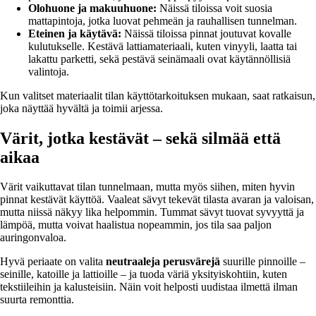
Olohuone ja makuuhuone:
Näissä tiloissa voit suosia
mattapintoja, jotka luovat pehmeän ja rauhallisen tunnelman.
Eteinen ja käytävä:
Näissä tiloissa pinnat joutuvat kovalle
kulutukselle. Kestävä lattiamateriaali, kuten vinyyli, laatta tai
lakattu parketti, sekä pestävä seinämaali ovat käytännöllisiä
valintoja.
Kun valitset materiaalit tilan käyttötarkoituksen mukaan, saat ratkaisun,
joka näyttää hyvältä ja toimii arjessa.
Värit, jotka kestävät – sekä silmää että
aikaa
Värit vaikuttavat tilan tunnelmaan, mutta myös siihen, miten hyvin
pinnat kestävät käyttöä. Vaaleat sävyt tekevät tilasta avaran ja valoisan,
mutta niissä näkyy lika helpommin. Tummat sävyt tuovat syvyyttä ja
lämpöä, mutta voivat haalistua nopeammin, jos tila saa paljon
auringonvaloa.
Hyvä periaate on valita
neutraaleja perusvärejä
suurille pinnoille –
seinille, katoille ja lattioille – ja tuoda väriä yksityiskohtiin, kuten
tekstiileihin ja kalusteisiin. Näin voit helposti uudistaa ilmettä ilman
suurta remonttia.