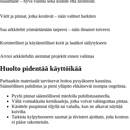
sisäilmalle – hyvä valinta sekä kodille että luonnolle.
Värit ja pinnat, jotka kestävät – näin valitset harkiten
Saa arkkitehti ymmärtämään tarpeesi – näin ilmaiset toiveesi
Koristeelliset ja käytännölliset korit ja laatikot säilytykseen
Arvioi arkkitehdin aiemmat projektit ennen valintaa
Huolto pidentää käyttöikää
Parhaatkin materiaalit tarvitsevat hoitoa pysyäkseen kauniina.
Säännöllinen puhdistus ja pieni ylläpito ehkäisevät isompia ongelmia.
Pyyhi pinnat säännöllisesti miedolla puhdistusaineella.
Vältä voimakkaita kemikaaleja, jotka voivat vahingoittaa pintaa.
Käsittele puupinnat öljyllä tai vahalla, kun ne alkavat näyttää
kuivilta.
Tarkista kylpyhuoneen saumat ja tiivisteet ajoittain, jotta kosteus
ei pääse rakenteisiin.