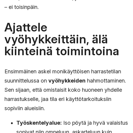
– ei toisinpäin.
Ajattele
vyöhykkeittäin, älä
kiinteinä toimintoina
Ensimmäinen askel monikäyttöisen harrastetilan
suunnittelussa on
vyöhykkeiden
hahmottaminen.
Sen sijaan, että omistaisit koko huoneen yhdelle
harrastukselle, jaa tila eri käyttötarkoituksiin
sopiviin alueisiin.
Työskentelyalue:
Iso pöytä ja hyvä valaistus
sopivat niin ompeluun, askarteluun kuin