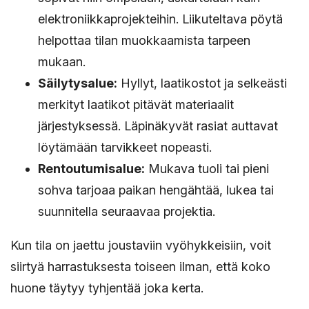
elektroniikkaprojekteihin. Liikuteltava pöytä
helpottaa tilan muokkaamista tarpeen
mukaan.
Säilytysalue:
Hyllyt, laatikostot ja selkeästi
merkityt laatikot pitävät materiaalit
järjestyksessä. Läpinäkyvät rasiat auttavat
löytämään tarvikkeet nopeasti.
Rentoutumisalue:
Mukava tuoli tai pieni
sohva tarjoaa paikan hengähtää, lukea tai
suunnitella seuraavaa projektia.
Kun tila on jaettu joustaviin vyöhykkeisiin, voit
siirtyä harrastuksesta toiseen ilman, että koko
huone täytyy tyhjentää joka kerta.