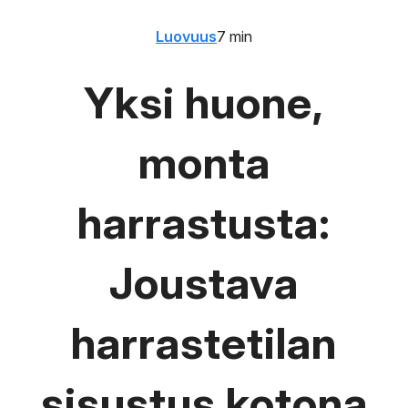
Luovuus
7 min
Yksi huone,
monta
harrastusta:
Joustava
harrastetilan
sisustus kotona