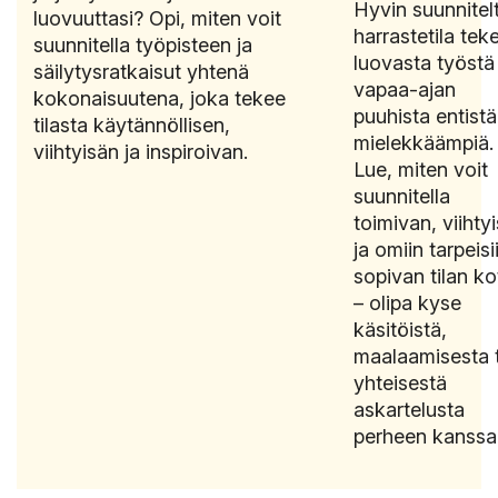
Hyvin suunnitel
luovuuttasi? Opi, miten voit
harrastetila tek
suunnitella työpisteen ja
luovasta työstä 
säilytysratkaisut yhtenä
vapaa-ajan
kokonaisuutena, joka tekee
puuhista entistä
tilasta käytännöllisen,
mielekkäämpiä.
viihtyisän ja inspiroivan.
Lue, miten voit
suunnitella
toimivan, viihty
ja omiin tarpeisii
sopivan tilan kot
– olipa kyse
käsitöistä,
maalaamisesta t
yhteisestä
askartelusta
perheen kanssa