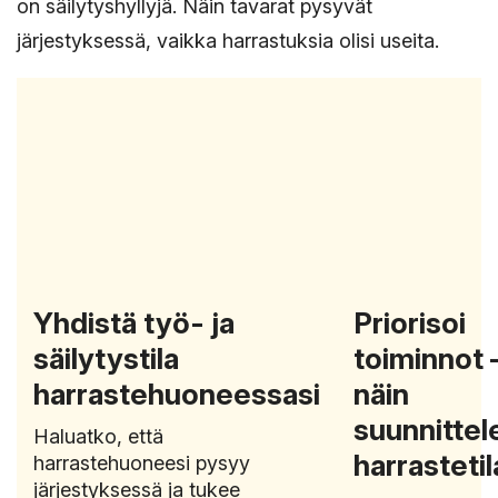
on säilytyshyllyjä. Näin tavarat pysyvät
järjestyksessä, vaikka harrastuksia olisi useita.
Yhdistä työ- ja
Priorisoi
säilytystila
toiminnot 
harrastehuoneessasi
näin
suunnittel
Haluatko, että
harrastetil
harrastehuoneesi pysyy
järjestyksessä ja tukee