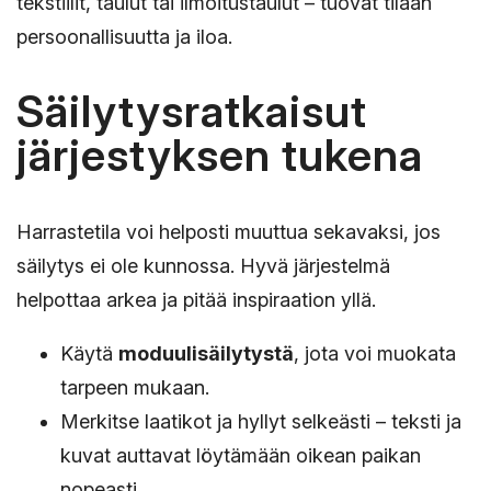
tekstiilit, taulut tai ilmoitustaulut – tuovat tilaan
persoonallisuutta ja iloa.
Säilytysratkaisut
järjestyksen tukena
Harrastetila voi helposti muuttua sekavaksi, jos
säilytys ei ole kunnossa. Hyvä järjestelmä
helpottaa arkea ja pitää inspiraation yllä.
Käytä
moduulisäilytystä
, jota voi muokata
tarpeen mukaan.
Merkitse laatikot ja hyllyt selkeästi – teksti ja
kuvat auttavat löytämään oikean paikan
nopeasti.